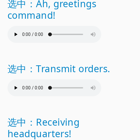
选中：Ah, greetings
command!
选中：Transmit orders.
选中：Receiving
headquarters!