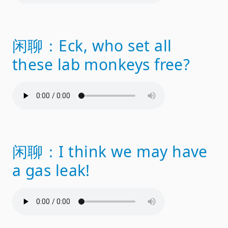
闲聊：Eck, who set all
these lab monkeys free?
闲聊：I think we may have
a gas leak!