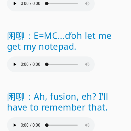
闲聊：E=MC…d’oh let me
get my notepad.
闲聊：Ah, fusion, eh? I’ll
have to remember that.