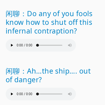
闲聊：Do any of you fools
know how to shut off this
infernal contraption?
闲聊：Ah…the ship…. out
of danger?