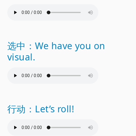
选中：We have you on
visual.
行动：Let’s roll!