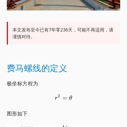
本文发布至今已有7年零236天，可能不再适用，请
谨慎对待。
费马螺线的定义
极坐标方程为
2
=
r^2=\theta
r
θ
图形如下