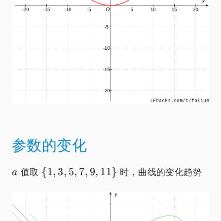
参数的变化
a
\
{
1
,
3
,
5
,
7
,
9
,
11
}
值取
时，曲线的变化趋势
a
{1,3,5,7,9,11\}