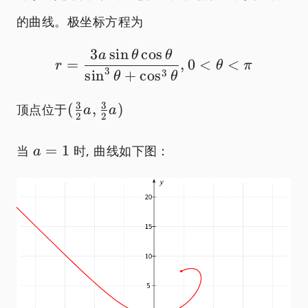
的曲线。极坐标方程为
3
s
i
n
c
o
s
a
θ
θ
r={{3a\sin \theta \co
=
,
0
<
<
r
θ
π
3
3
s
i
n
+
c
o
s
θ
θ
({3
3
3
(
,
)
顶点位于
a
a
2
2
\over
2} a,
a=1
=
1
当
时, 曲线如下图：
a
{3
\over
2} a)