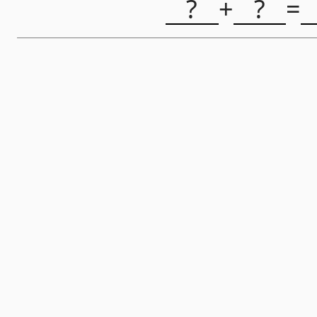
?
+
?
=